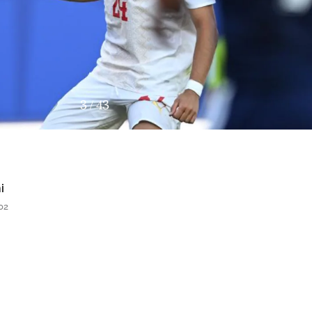
3
/
43
i
02