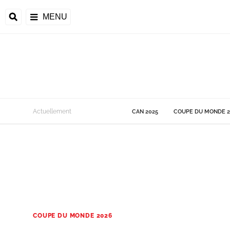
MENU
 Monde
Actuellement
CAN 2025
COUPE DU MONDE 2
ons de la CAF
frique
ons de l'UEFA
COUPE DU MONDE 2026