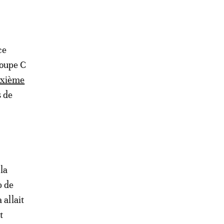
ce
roupe C
uxième
s de
la
p de
 allait
t