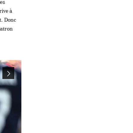
des
rive à
it. Donc
patron