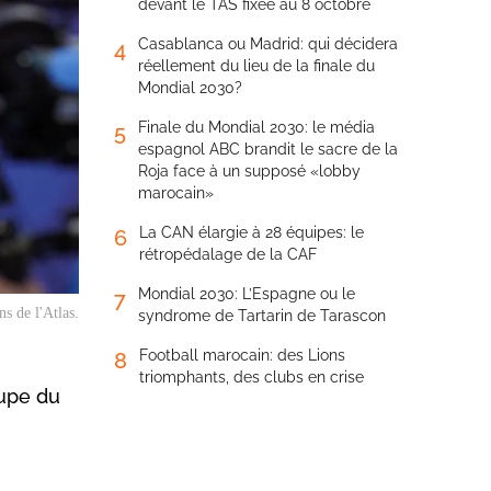
devant le TAS fixée au 8 octobre
Casablanca ou Madrid: qui décidera
4
réellement du lieu de la finale du
Mondial 2030?
Finale du Mondial 2030: le média
5
espagnol ABC brandit le sacre de la
Roja face à un supposé «lobby
marocain»
La CAN élargie à 28 équipes: le
6
rétropédalage de la CAF
Mondial 2030: L’Espagne ou le
7
s de l'Atlas.
syndrome de Tartarin de Tarascon
Football marocain: des Lions
8
triomphants, des clubs en crise
oupe du