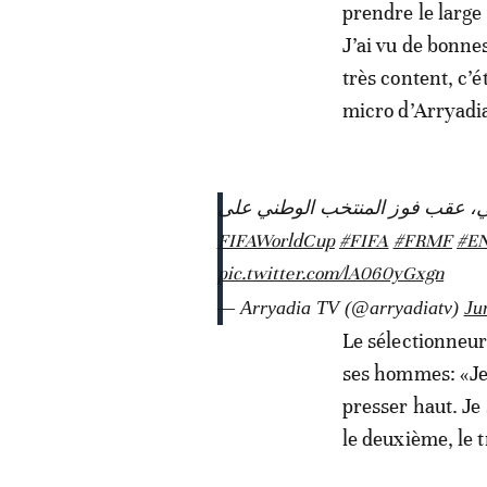
prendre le large 
J’ai vu de bonne
très content, c’é
micro d’Arryadi
د وهبي، عقب فوز المنتخب الوطني على
#FIFA
#FRMF
#E
pic.twitter.com/lA060yGxgn
— Arryadia TV (@arryadiatv)
Ju
Le sélectionneur
ses hommes: «Je 
presser haut. Je
le deuxième, le t