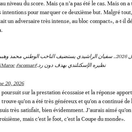
au niveau du score. Mais ça n’a pas été le cas. Mais on a 
s intentions pour marquer ce deuxième but. Malgré tout, 
tait un adversaire très intense, au bloc compact», a-t-il d
a.
مونديال 2026.. سفيان الراشيدي يستضيف الناخب الوطني محم
NMaroc
#scomar
#FIFAWorldCup
نظيره الإسكتلندي بهدف دون رد.
ne 20, 2026
 poursuit sur la prestation écossaise et la réponse appor
trouve qu’on a été très généreux et qu’on a continué de 
 suis très satisfait, bien évidemment. J’aurais aimé qu’
roisième, mais c’est le foot, c’est la Coupe du monde».