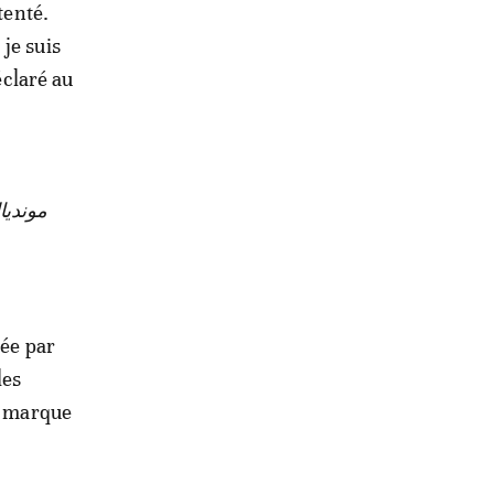
tenté.
je suis
éclaré au
tée par
les
on marque