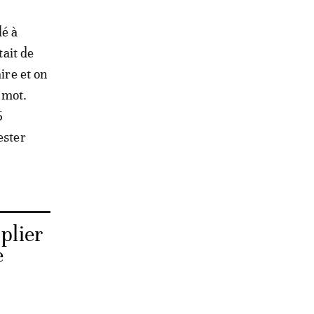
lé à
tait de
ire et on
d mot.
5
ester
plier
e