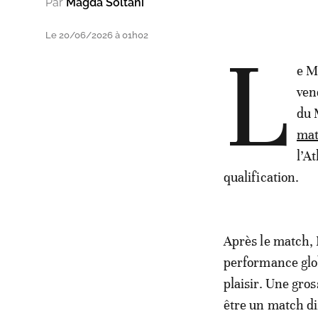
Par
Magda Soltani
Le 20/06/2026 à 01h02
L
e M
ven
du 
mat
l’A
qualification.
Après le match,
performance glob
plaisir. Une gros
être un match dif