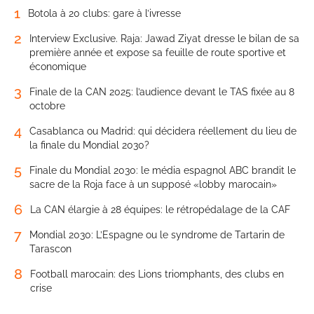
1
Botola à 20 clubs: gare à l’ivresse
2
Interview Exclusive. Raja: Jawad Ziyat dresse le bilan de sa
première année et expose sa feuille de route sportive et
économique
3
Finale de la CAN 2025: l’audience devant le TAS fixée au 8
octobre
4
Casablanca ou Madrid: qui décidera réellement du lieu de
la finale du Mondial 2030?
5
Finale du Mondial 2030: le média espagnol ABC brandit le
sacre de la Roja face à un supposé «lobby marocain»
6
La CAN élargie à 28 équipes: le rétropédalage de la CAF
7
Mondial 2030: L’Espagne ou le syndrome de Tartarin de
Tarascon
8
Football marocain: des Lions triomphants, des clubs en
crise