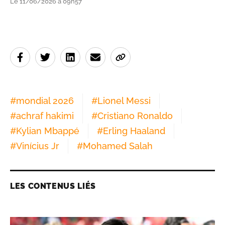
Le 11/06/2026 à 09h57
#
mondial 2026
#
Lionel Messi
#
achraf hakimi
#
Cristiano Ronaldo
#
Kylian Mbappé
#
Erling Haaland
#
Vinícius Jr
#
Mohamed Salah
LES CONTENUS LIÉS