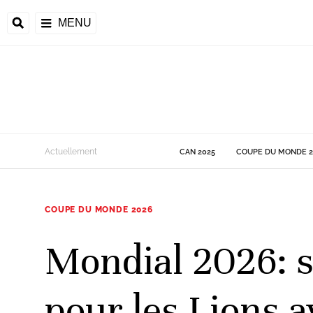
MENU
 Monde
Actuellement
CAN 2025
COUPE DU MONDE 2
ons de la CAF
frique
COUPE DU MONDE 2026
ons de l'UEFA
Mondial 2026: sé
pour les Lions a