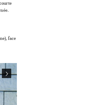
 courte
rnée.
ne), face