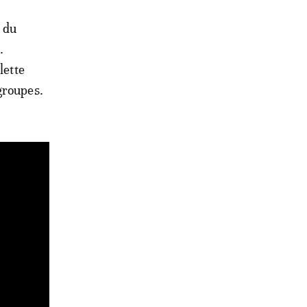
 du
.
lette
groupes.