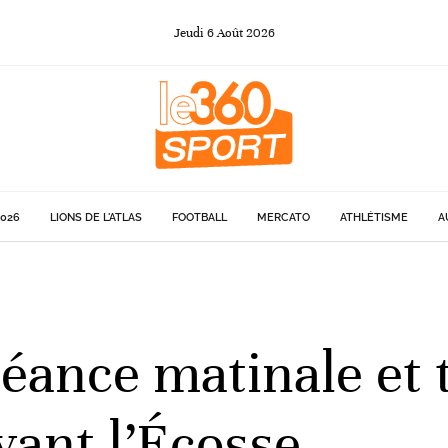
Jeudi
6
Août
2026
026
LIONS DE L'ATLAS
FOOTBALL
MERCATO
ATHLÉTISME
A
ance matinale et t
vant l’Écosse