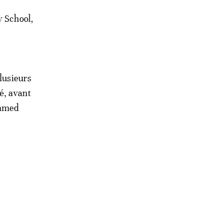
y School,
plusieurs
é, avant
hamed