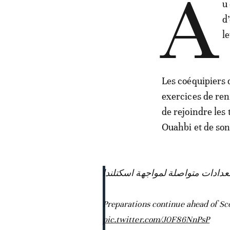
A
u
d
l
Les coéquipiers 
exercices de ren
de rejoindre les
Ouahbi et de son
عدادات متواصلة لمواجهة اسكتلندا
Preparations continue ahead of Scotland 🏴
pic.twitter.com/J0F86NnPsP