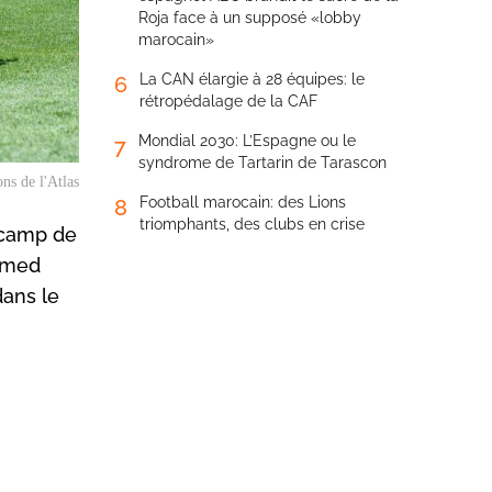
Roja face à un supposé «lobby
marocain»
La CAN élargie à 28 équipes: le
6
rétropédalage de la CAF
Mondial 2030: L’Espagne ou le
7
syndrome de Tartarin de Tarascon
ns de l'Atlas
Football marocain: des Lions
8
triomphants, des clubs en crise
r camp de
hamed
dans le