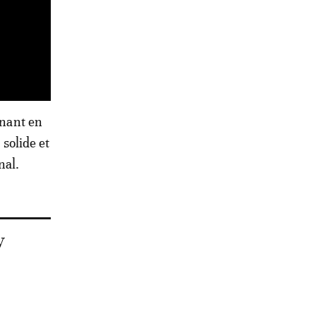
enant en
 solide et
nal.
w