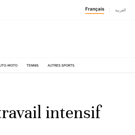
Français
|
العربية
UTO-MOTO
TENNIS
AUTRES SPORTS
ravail intensif