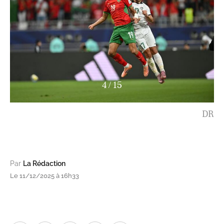
4
/
15
DR
Par
La Rédaction
Le 11/12/2025 à 16h33