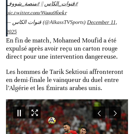
#منصة_شووف
||
#قنوات_الكاس
pic.twitter.com/Waau9foekr
— قنوات الكاس (@AlkassTVSports)
December 11,
2025
En fin de match, Mohamed Moufid a été
expulsé après avoir reçu un carton rouge
direct pour une intervention dangereuse.
Les hommes de Tarik Sektioui affronteront
en demi-finale le vainqueur du duel entre
l’Algérie et les Émirats arabes unis.