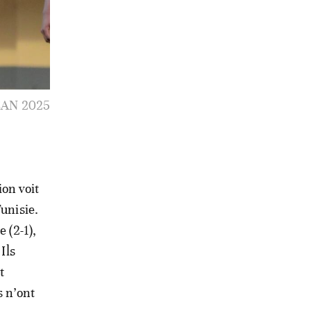
o Stadium
ckpagePix
ion voit
unisie.
 (2-1),
Ils
t