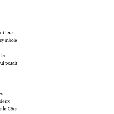
nt leur
 symbole
 la
ui posait
es
 deux
e la Côte