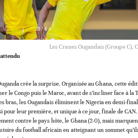
4
/
4
ng the Uganda Training and Press Conference at Orland
n Soweto on 05 September 2024 © Sydney Mahlangu/Ba
inattendu
Ouganda crée la surprise. Organisée au Ghana, cette édit
er le Congo puis le Maroc, avant de s’incliner face à la T
es bras, les Ougandais éliminent le Nigeria en demi-finale
si pour leur première, et unique à ce jour, finale de CAN. 
lement contre le pays hôte, le Ghana (2-0), mais marquen