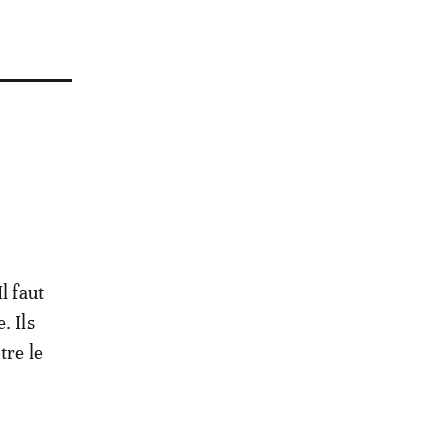
s n’ont
l faut
. Ils
tre le