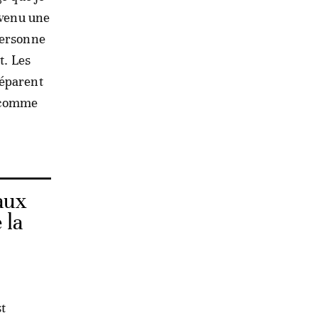
evenu une
personne
t. Les
réparent
t comme
 aux
 la
st