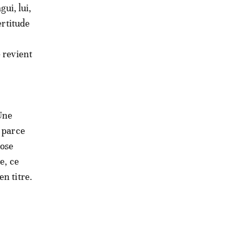
gui, lui,
ertitude
r
 revient
 Une
s parce
hose
e, ce
n titre.