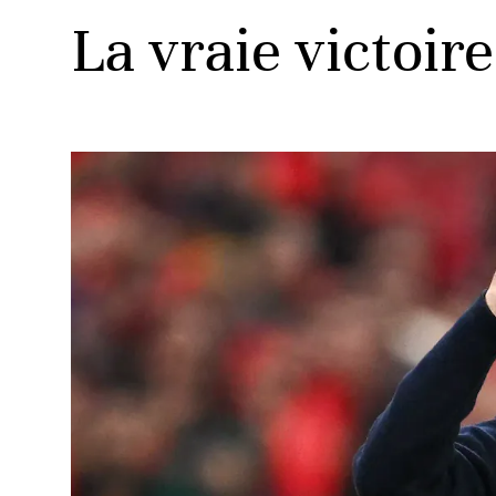
La vraie victoir
ats