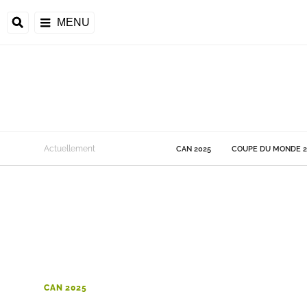
MENU
 Monde
Actuellement
CAN 2025
COUPE DU MONDE 2
ons de la CAF
frique
ons de l'UEFA
CAN 2025