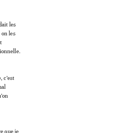
ait les
 on les
t
ionnelle.
, c’est
mal
u’on
ge que je