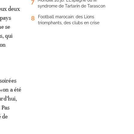
Mondial 2030: L’Espagne ou le
7
syndrome de Tartarin de Tarascon
yeux deux
 pays
Football marocain: des Lions
8
triomphants, des clubs en crise
ne se
s, qui
’on
soirées
 «on a été
urd’hui,
. Pas
é de