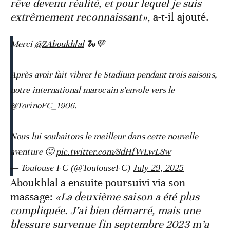
rêve devenu réalité, et pour lequel je suis
extrêmement reconnaissant»
, a-t-il ajouté.
Merci
@ZAboukhlal
🐍💜
Après avoir fait vibrer le Stadium pendant trois saisons,
notre international marocain s’envole vers le
@TorinoFC_1906
.
Nous lui souhaitons le meilleur dans cette nouvelle
aventure 🙂
pic.twitter.com/8dHfWLwL8w
— Toulouse FC (@ToulouseFC)
July 29, 2025
Aboukhlal a ensuite poursuivi via son
massage:
«La deuxième saison a été plus
compliquée. J’ai bien démarré, mais une
blessure survenue fin septembre 2023 m’a