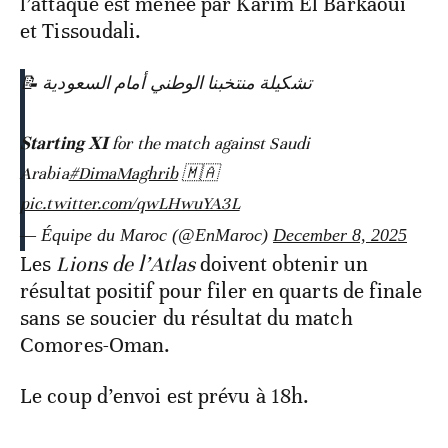
l’attaque est menée par Karim El Barkaoui
et Tissoudali.
📝 تشكيلة منتخبنا الوطني أمام السعودية
𝐒𝐭𝐚𝐫𝐭𝐢𝐧𝐠 𝐗𝐈 for the match against Saudi
Arabia
#DimaMaghrib
🇲🇦
pic.twitter.com/qwLHwuYA3L
— Équipe du Maroc (@EnMaroc)
December 8, 2025
Les
Lions de l’Atlas
doivent obtenir un
résultat positif pour filer en quarts de finale
sans se soucier du résultat du match
Comores-Oman.
Le coup d’envoi est prévu à 18h.