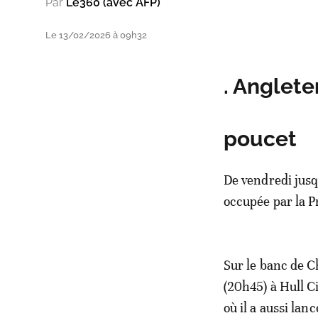
Par
Le360 (avec AFP)
Le 13/02/2026 à 09h32
. Anglete
poucet
De vendredi jusq
occupée par la P
Sur le banc de 
(20h45) à Hull Ci
où il a aussi lan