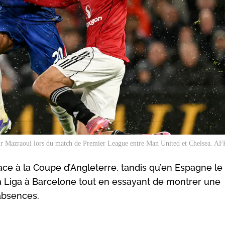
r Mazraoui lors du match de Premier League entre Man United et Chelsea. AFP
ace à la Coupe d’Angleterre, tandis qu’en Espagne le
la Liga à Barcelone tout en essayant de montrer une
absences.