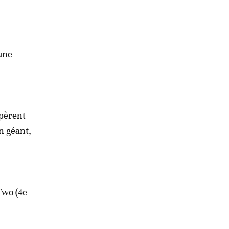
une
spèrent
in géant,
Two (4e