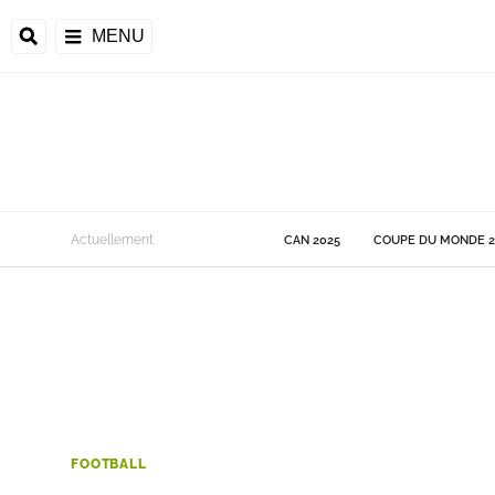
MENU
 Monde
Actuellement
CAN 2025
COUPE DU MONDE 2
ons de la CAF
frique
ons de l'UEFA
FOOTBALL