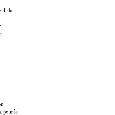
r de la
r
e
en
, pour le