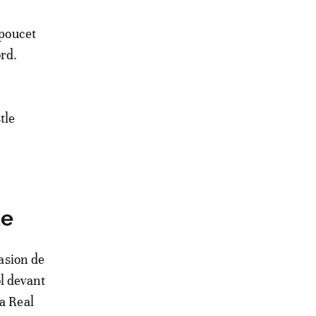
 poucet
ord.
tle
de
casion de
l devant
a Real