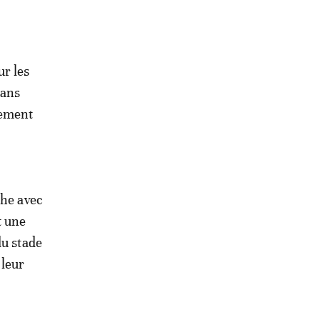
ur les
dans
nement
che avec
t une
du stade
 leur