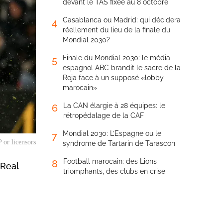
devant le TAS fixée au 8 octobre
Casablanca ou Madrid: qui décidera
4
réellement du lieu de la finale du
Mondial 2030?
Finale du Mondial 2030: le média
5
espagnol ABC brandit le sacre de la
Roja face à un supposé «lobby
marocain»
La CAN élargie à 28 équipes: le
6
rétropédalage de la CAF
Mondial 2030: L’Espagne ou le
7
 or licensors
syndrome de Tartarin de Tarascon
Football marocain: des Lions
8
 Real
triomphants, des clubs en crise