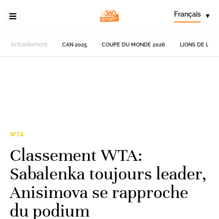
Français
▾
Actuellement
CAN 2025
COUPE DU MONDE 2026
LIONS DE L'AT
WTA
Classement WTA:
Sabalenka toujours leader,
Anisimova se rapproche
du podium