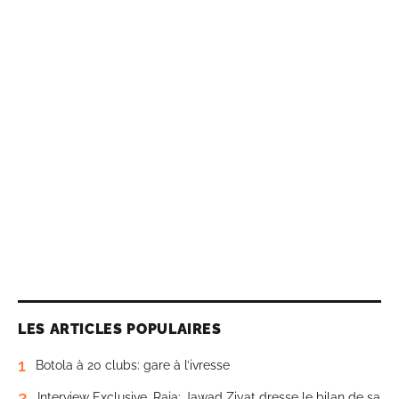
LES ARTICLES POPULAIRES
1
Botola à 20 clubs: gare à l’ivresse
2
Interview Exclusive. Raja: Jawad Ziyat dresse le bilan de sa