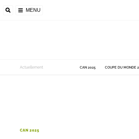
MENU
 Monde
Actuellement
CAN 2025
COUPE DU MONDE 2
ons de la CAF
frique
ons de l'UEFA
CAN 2025