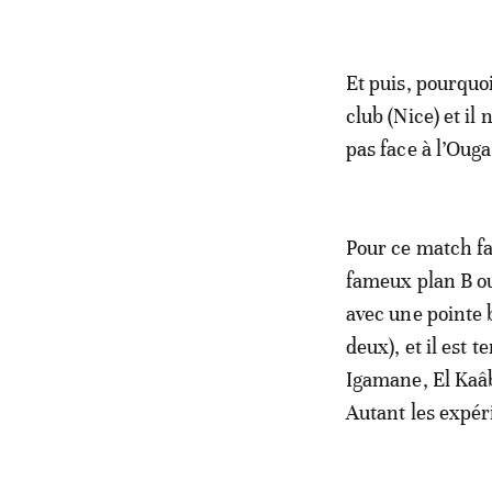
Et puis, pourquo
club (Nice) et il
pas face à l’Oug
Pour ce match f
fameux plan B ou
avec une pointe b
deux), et il est 
Igamane, El Kaâb
Autant les expér