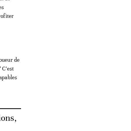
es
rofiter
joueur de
 C’est
capables
ions,