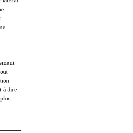
 latéral
ne
:
 ne
ulement
tout
tion
t-à-dire
 plus