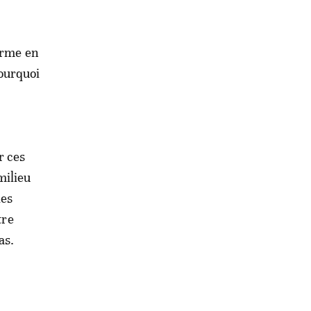
orme en
Pourquoi
r ces
milieu
les
tre
as.