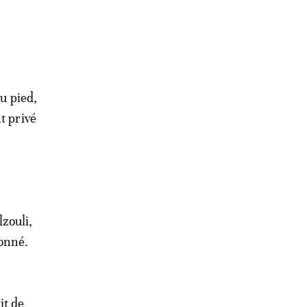
au pied,
t privé
lzouli,
ionné.
it de