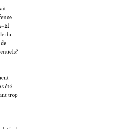
ait
fense
ss–El
le du
 de
entiels?
ment
as été
ant trop