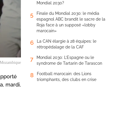
Mondial 2030?
Finale du Mondial 2030: le média
5
espagnol ABC brandit le sacre de la
Roja face à un supposé «lobby
marocain»
La CAN élargie à 28 équipes: le
6
rétropédalage de la CAF
Mondial 2030: L’Espagne ou le
7
le Mozambique
syndrome de Tartarin de Tarascon
Football marocain: des Lions
8
 apporté
triomphants, des clubs en crise
a, mardi,