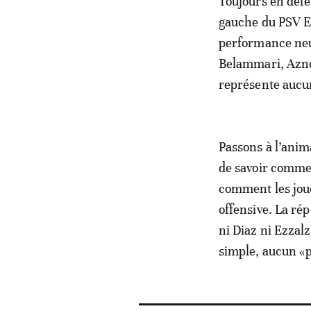
Toujours en défe
gauche du PSV Ei
performance neutr
Belammari, Aznou
représente aucu
Passons à l’anim
de savoir commen
comment les joue
offensive. La rép
ni Diaz ni Ezzalz
simple, aucun «p