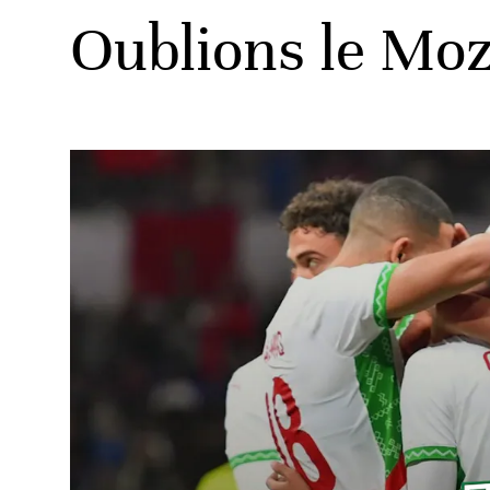
Oublions le Mo
ats