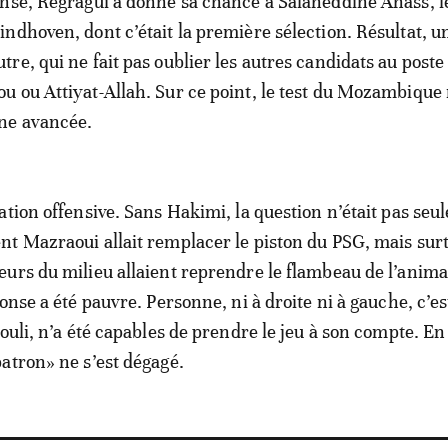
nse, Regragui a donné sa chance à Salaheddine Anass, le
ndhoven, dont c’était la première sélection. Résultat, u
e, qui ne fait pas oublier les autres candidats au poste 
 ou Attiyat-Allah. Sur ce point, le test du Mozambique
ne avancée.
ation offensive. Sans Hakimi, la question n’était pas se
t Mazraoui allait remplacer le piston du PSG, mais sur
urs du milieu allaient reprendre le flambeau de l’anima
onse a été pauvre. Personne, ni à droite ni à gauche, c’es
ouli, n’a été capables de prendre le jeu à son compte. En
atron» ne s’est dégagé.