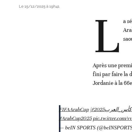
Le 15/12/2025 à 19h41
L
a s
Ara
sao
Après une premi
fini par faire la
Jordanie à la 66
|
#FIFAArabCup
#س_العرب2025
#ArabCup2025
pic.twitter.com/
— beIN SPORTS (@beINSPORT