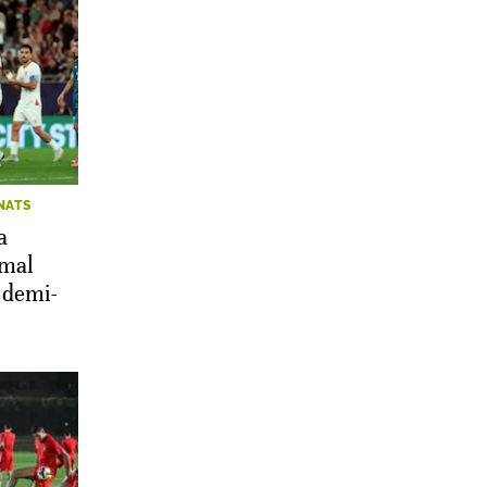
NATS
a
amal
n demi-