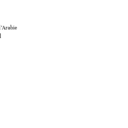
l’Arabie
l