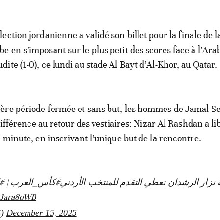
élection jordanienne a validé son billet pour la finale de 
be en s’imposant sur le plus petit des scores face à l’Ara
udite (1-0), ce lundi au stade Al Bayt d’Al-Khor, au Qatar.
ère période fermée et sans but, les hommes de Jamal Se
 différence au retour des vestiaires: Nizar Al Rashdan a li
e minute, en inscrivant l’unique but de la rencontre.
كأ
|
#كأس_العرب
 نزار الرشدان تعطي التقدم للمنتخب الأردني
vvJara8oWB
S)
December 15, 2025