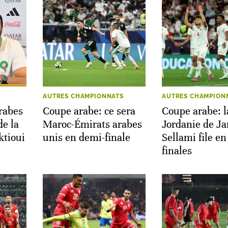
AUTRES CHAMPIONNATS
AUTRES CHAMPION
rabes
Coupe arabe: ce sera
Coupe arabe: l
de la
Maroc-Émirats arabes
Jordanie de J
ktioui
unis en demi-finale
Sellami file e
finales