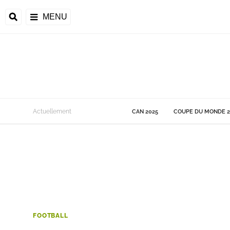
MENU
 Monde
Actuellement
CAN 2025
COUPE DU MONDE 2
ons de la CAF
frique
ons de l'UEFA
FOOTBALL