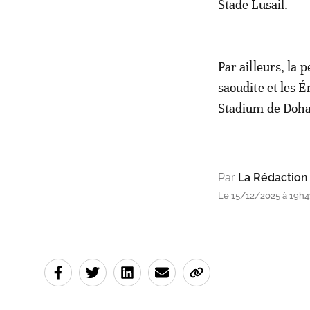
Stade Lusail.
Par ailleurs, la 
saoudite et les 
Stadium de Doha
Par
La Rédaction
Le 15/12/2025 à 19h4