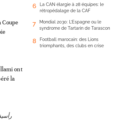
La CAN élargie à 28 équipes: le
6
rétropédalage de la CAF
la Coupe
Mondial 2030: L’Espagne ou le
7
syndrome de Tartarin de Tarascon
bie
Football marocain: des Lions
8
triomphants, des clubs en crise
llami ont
béré la
رأسية