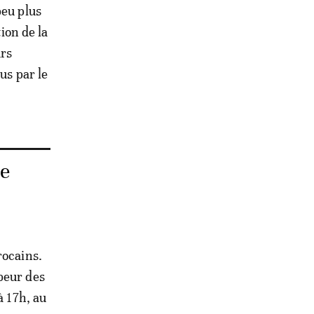
peu plus
tion de la
urs
us par le
le
rocains.
beur des
à 17h, au