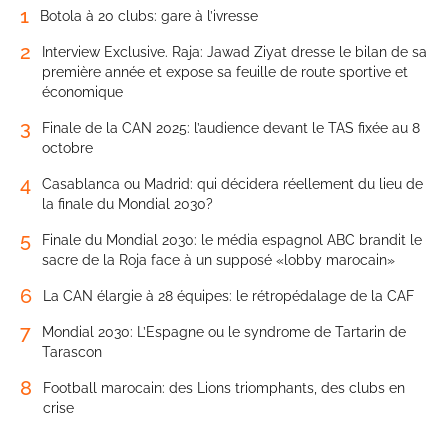
1
Botola à 20 clubs: gare à l’ivresse
2
Interview Exclusive. Raja: Jawad Ziyat dresse le bilan de sa
première année et expose sa feuille de route sportive et
économique
3
Finale de la CAN 2025: l’audience devant le TAS fixée au 8
octobre
4
Casablanca ou Madrid: qui décidera réellement du lieu de
la finale du Mondial 2030?
5
Finale du Mondial 2030: le média espagnol ABC brandit le
sacre de la Roja face à un supposé «lobby marocain»
6
La CAN élargie à 28 équipes: le rétropédalage de la CAF
7
Mondial 2030: L’Espagne ou le syndrome de Tartarin de
Tarascon
8
Football marocain: des Lions triomphants, des clubs en
crise