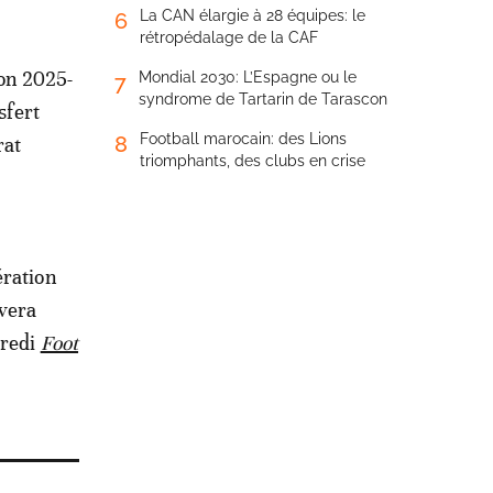
La CAN élargie à 28 équipes: le
6
rétropédalage de la CAF
son 2025-
Mondial 2030: L’Espagne ou le
7
syndrome de Tartarin de Tarascon
sfert
Football marocain: des Lions
8
rat
triomphants, des clubs en crise
ération
uvera
credi
Foot