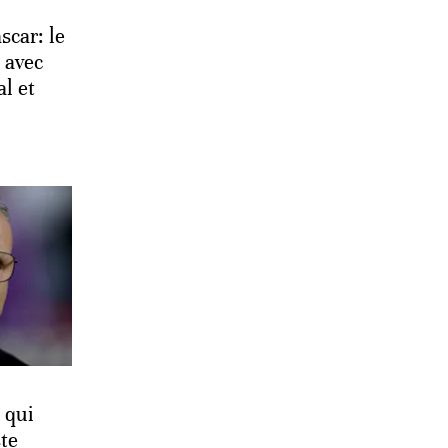
car: le
 avec
l et
 qui
ste