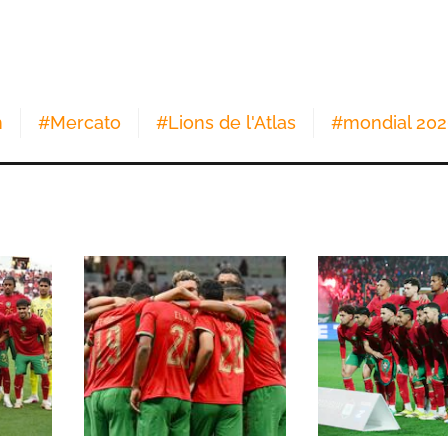
h
#
Mercato
#
Lions de l'Atlas
#
mondial 20