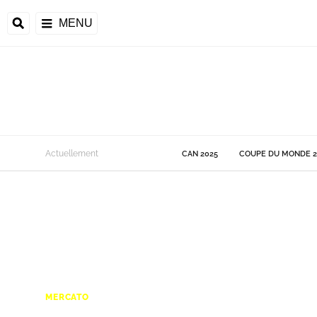
MENU
 Monde
Actuellement
CAN 2025
COUPE DU MONDE 2
ons de la CAF
frique
ons de l'UEFA
MERCATO