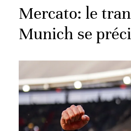
Mercato: le tran
Munich se préc
ats