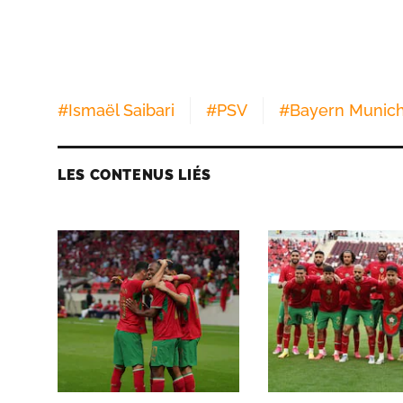
#
Ismaël Saibari
#
PSV
#
Bayern Munic
LES CONTENUS LIÉS