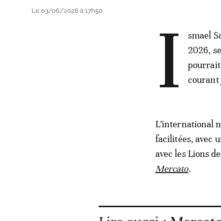
Le 03/06/2026 à 17h50
I
smael Sa
2026, se
pourrait
courant
L’international 
facilitées, avec 
avec les Lions d
Mercato
.