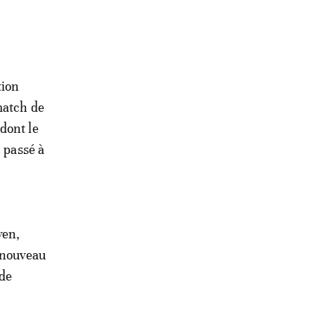
tion
match de
dont le
n passé à
ven,
n nouveau
 de