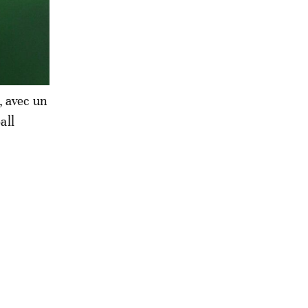
DR
, avec un
all