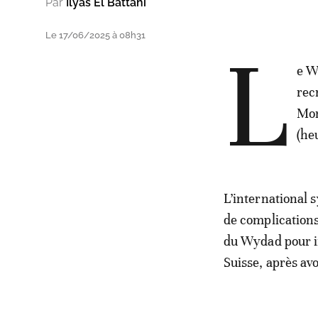
Par
Ilyas El Battahi
Le 17/06/2025 à 08h31
L
e W
rec
Mon
(he
L’international s
de complications
du Wydad pour in
Suisse, après av