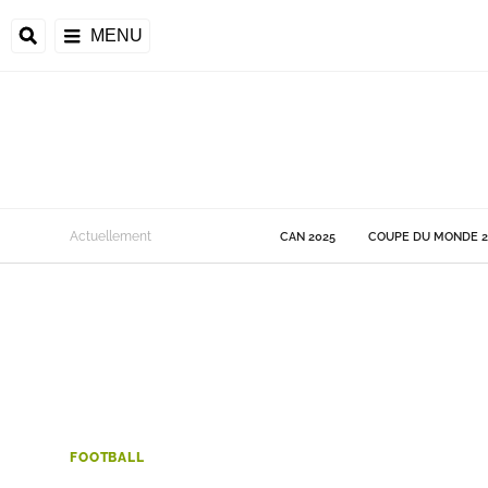
MENU
 Monde
Actuellement
CAN 2025
COUPE DU MONDE 2
ons de la CAF
frique
ons de l'UEFA
FOOTBALL