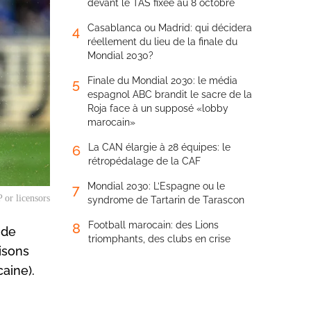
devant le TAS fixée au 8 octobre
Casablanca ou Madrid: qui décidera
4
réellement du lieu de la finale du
Mondial 2030?
Finale du Mondial 2030: le média
5
espagnol ABC brandit le sacre de la
Roja face à un supposé «lobby
marocain»
La CAN élargie à 28 équipes: le
6
rétropédalage de la CAF
Mondial 2030: L’Espagne ou le
7
or licensors
syndrome de Tartarin de Tarascon
Football marocain: des Lions
8
 de
triomphants, des clubs en crise
isons
aine).