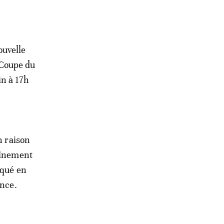
ouvelle
 Coupe du
in à 17h
n raison
raînement
oqué en
ence.