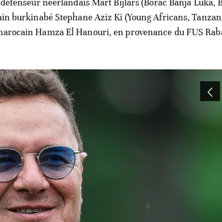
le défenseur néerlandais Mart Bijlars (Borac Banja Luka, B
rain burkinabé Stephane Aziz Ki (Young Africans, Tanzani
 marocain Hamza El Hanouri, en provenance du FUS Rab