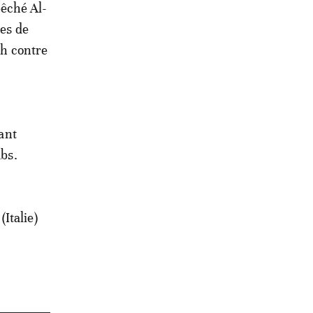
êché Al-
ces de
ch contre
uant
ubs.
Italie)