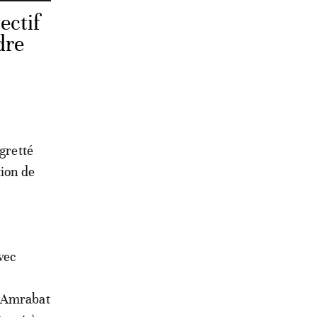
ectif
dre
gretté
tion de
vec
n Amrabat