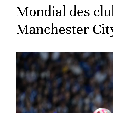
Mondial des clu
Manchester Cit
ats