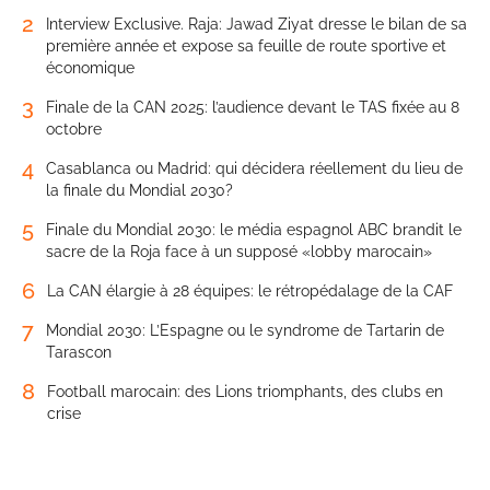
2
Interview Exclusive. Raja: Jawad Ziyat dresse le bilan de sa
première année et expose sa feuille de route sportive et
économique
3
Finale de la CAN 2025: l’audience devant le TAS fixée au 8
octobre
4
Casablanca ou Madrid: qui décidera réellement du lieu de
la finale du Mondial 2030?
5
Finale du Mondial 2030: le média espagnol ABC brandit le
sacre de la Roja face à un supposé «lobby marocain»
6
La CAN élargie à 28 équipes: le rétropédalage de la CAF
7
Mondial 2030: L’Espagne ou le syndrome de Tartarin de
Tarascon
8
Football marocain: des Lions triomphants, des clubs en
crise