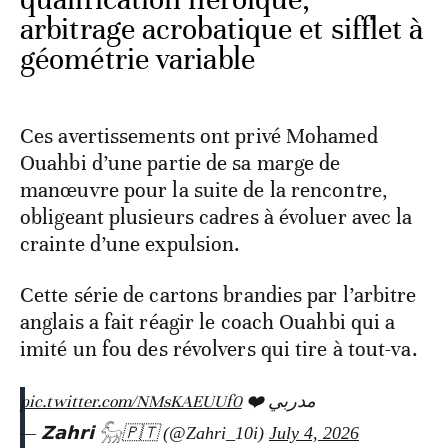
arbitrage acrobatique et sifflet à
géométrie variable
Ces avertissements ont privé Mohamed
Ouahbi d’une partie de sa marge de
manœuvre pour la suite de la rencontre,
obligeant plusieurs cadres à évoluer avec la
crainte d’une expulsion.
Cette série de cartons brandies par l’arbitre
anglais a fait réagir le coach Ouahbi qui a
imité un fou des révolvers qui tire à tout-va.
pic.twitter.com/NMsKAEUUf0
مدربي ❤️
— 𝗭𝗮𝗵𝗿𝗶 𓃵🇵🇹 (@Zahri_10i)
July 4, 2026