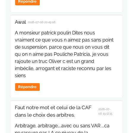
A monsieur patrick poulin Dites nous
vraiment ce que vous n aimez pas sans point
de suspension, parce que nous on vous dit
qu on n aime pas Pouliche Patricia, je vous
rajoute un truc Oliver c est un grand
imbécile, arrogant et raciste reconnu par les
siens
Répondre
Faut notre mot et celui de la CAF
2026-07-
dans le choix des arbitres.
06 19:12:15
Arbitrage, arbitrage....avec ou sans VAR ...ca
ne rassure pas ! A ce niveau de la
compétition, la fédération Royale et La CAF,
qui se dit solidaire et contente de nos
victoires, doivent se mettre en éveil vigilant.
Prévenir pour ne pas regretter ou contester