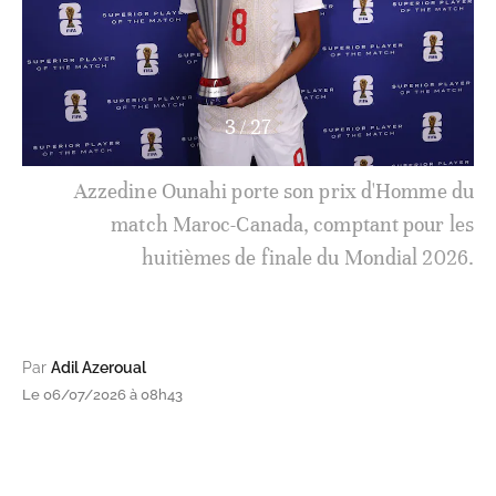
4
/
27
Par
Adil Azeroual
Le 06/07/2026 à 08h43