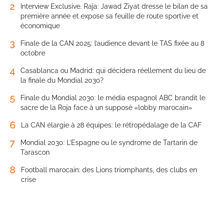
2
Interview Exclusive. Raja: Jawad Ziyat dresse le bilan de sa
première année et expose sa feuille de route sportive et
économique
3
Finale de la CAN 2025: l’audience devant le TAS fixée au 8
octobre
4
Casablanca ou Madrid: qui décidera réellement du lieu de
la finale du Mondial 2030?
5
Finale du Mondial 2030: le média espagnol ABC brandit le
sacre de la Roja face à un supposé «lobby marocain»
6
La CAN élargie à 28 équipes: le rétropédalage de la CAF
7
Mondial 2030: L’Espagne ou le syndrome de Tartarin de
Tarascon
8
Football marocain: des Lions triomphants, des clubs en
crise