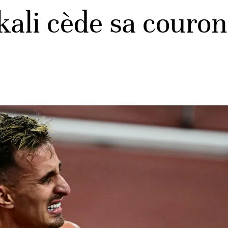
kali cède sa couro
e