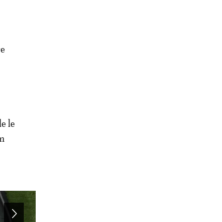
re
e le
em