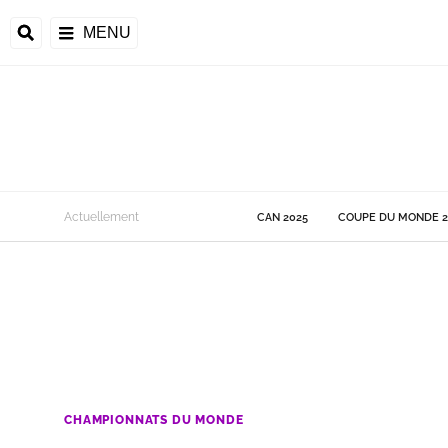
MENU
 Monde
Actuellement
CAN 2025
COUPE DU MONDE 2
ons de la CAF
frique
ons de l'UEFA
CHAMPIONNATS DU MONDE