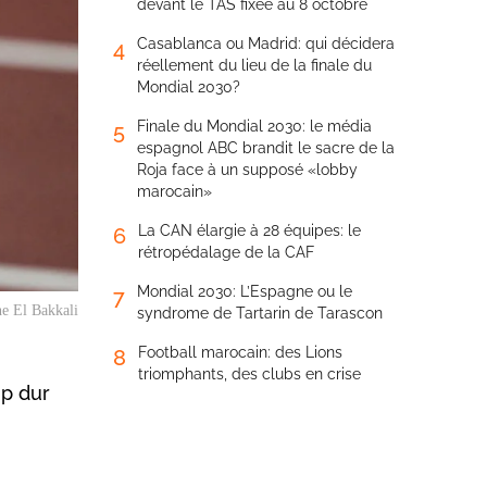
devant le TAS fixée au 8 octobre
Casablanca ou Madrid: qui décidera
4
réellement du lieu de la finale du
Mondial 2030?
Finale du Mondial 2030: le média
5
espagnol ABC brandit le sacre de la
Roja face à un supposé «lobby
marocain»
La CAN élargie à 28 équipes: le
6
rétropédalage de la CAF
Mondial 2030: L’Espagne ou le
7
e El Bakkali
syndrome de Tartarin de Tarascon
Football marocain: des Lions
8
triomphants, des clubs en crise
up dur