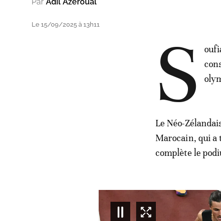
Par
Adil Azeroual
Le 15/09/2025 à 13h11
S
oufi
cons
oly
Le Néo-Zélandais
Marocain, qui a
complète le pod