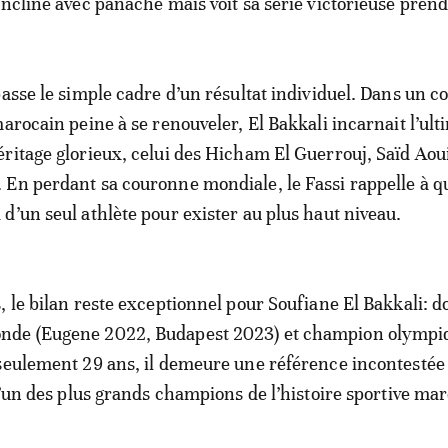
incline avec panache mais voit sa série victorieuse prend
passe le simple cadre d’un résultat individuel. Dans un c
marocain peine à se renouveler, El Bakkali incarnait l’ult
ritage glorieux, celui des Hicham El Guerrouj, Saïd Aoui
En perdant sa couronne mondiale, le Fassi rappelle à qu
d’un seul athlète pour exister au plus haut niveau.
, le bilan reste exceptionnel pour Soufiane El Bakkali: d
nde (Eugene 2022, Budapest 2023) et champion olympi
seulement 29 ans, il demeure une référence incontestée
 l’un des plus grands champions de l’histoire sportive ma