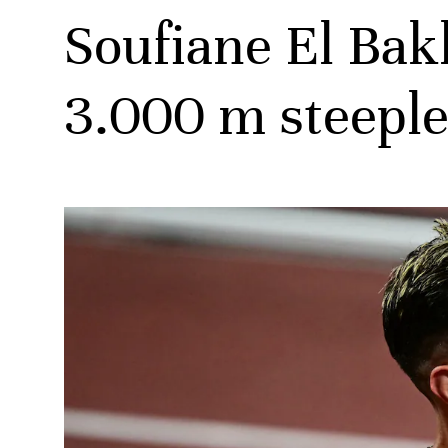
Soufiane El Bak
3.000 m steepl
ats