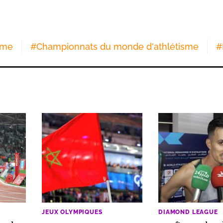
sme
#
Championnats du monde d'athlétisme
#
JEUX OLYMPIQUES
DIAMOND LEAGUE