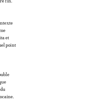
re fin.
ontexte
ime
ta et
el point
ouble
que
 du
rocaine.