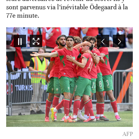
sont parvenus via l’inévitable Ödegaard à la
77
e
minute.
5
/
17
AFP