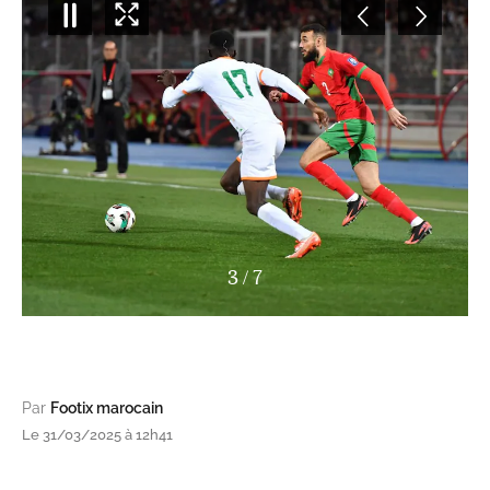
4
/
7
Par
Footix marocain
Le 31/03/2025 à 12h41