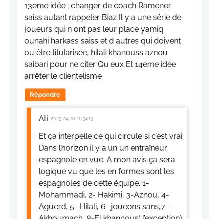
13eme idée ; changer de coach Ramener
saiss autant rappeler Biaz Il y a une série de
joueurs qui n ont pas leur place yamiq
ounahi harkass saiss et d autres qui doivent
ou être titularisée, hilali khanouss aznou
saibari pour ne citer Qu eux Et 14eme idée
arrêter le clientelisme
Répondre
Ali
2025-04-01 16:34:13
Et ça interpelle ce qui circule si c’est vrai.
Dans l’horizon il y a un un entraîneur
espagnole en vue. A mon avis ça sera
logique vu que les en formes sont les
espagnoles de cette équipe. 1-
Mohammadi, 2- Hakimi, 3-Aznou, 4-
Aguerd, 5- Hilali, 6- joueons sans,7 -
Akhoumach, 8-El khannous( l’exception),