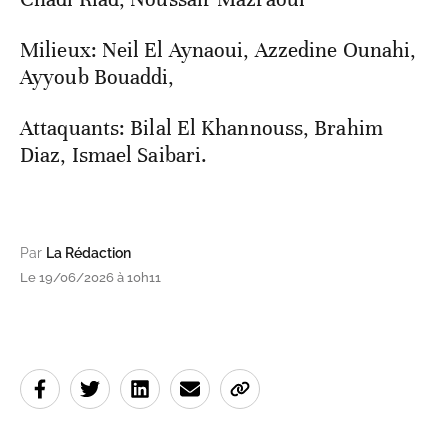
Défenseurs: Achraf Hakimi (C), Issa Diop,
Chadi Riad, Noussair Mazraoui
Milieux: Neil El Aynaoui, Azzedine Ounahi,
Ayyoub Bouaddi,
Attaquants: Bilal El Khannouss, Brahim
Diaz, Ismael Saibari.
Par
La Rédaction
Le 19/06/2026 à 10h11