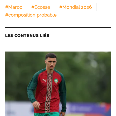
#
Maroc
#
Ecosse
#
Mondial 2026
#
composition probable
LES CONTENUS LIÉS