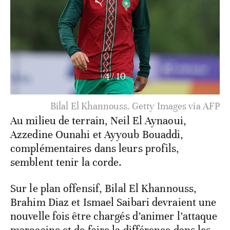
5
/
10
Achraf Hakimi et Azzedine Ounahi. Getty Images
via AFP
Au milieu de terrain, Neil El Aynaoui,
Azzedine Ounahi et Ayyoub Bouaddi,
complémentaires dans leurs profils,
semblent tenir la corde.
Sur le plan offensif, Bilal El Khannouss,
Brahim Diaz et Ismael Saibari devraient une