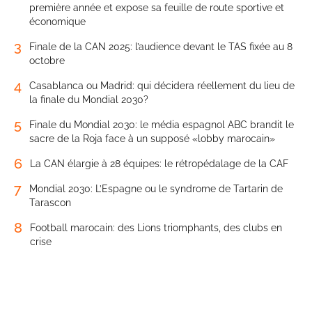
2
Interview Exclusive. Raja: Jawad Ziyat dresse le bilan de sa
première année et expose sa feuille de route sportive et
économique
3
Finale de la CAN 2025: l’audience devant le TAS fixée au 8
octobre
4
Casablanca ou Madrid: qui décidera réellement du lieu de
la finale du Mondial 2030?
5
Finale du Mondial 2030: le média espagnol ABC brandit le
sacre de la Roja face à un supposé «lobby marocain»
6
La CAN élargie à 28 équipes: le rétropédalage de la CAF
7
Mondial 2030: L’Espagne ou le syndrome de Tartarin de
Tarascon
8
Football marocain: des Lions triomphants, des clubs en
crise