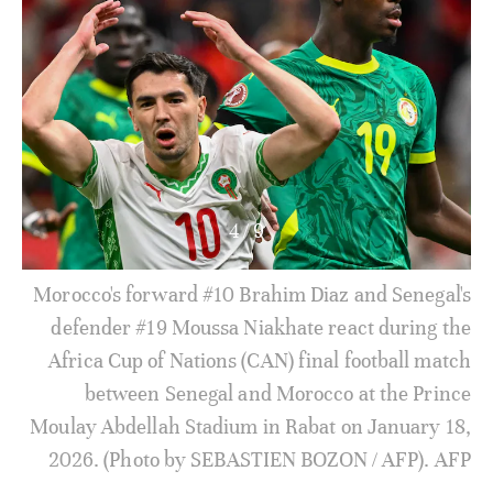
4
/
9
Morocco's forward #10 Brahim Diaz and Senegal's
defender #19 Moussa Niakhate react during the
Africa Cup of Nations (CAN) final football match
between Senegal and Morocco at the Prince
Moulay Abdellah Stadium in Rabat on January 18,
2026. (Photo by SEBASTIEN BOZON / AFP). AFP