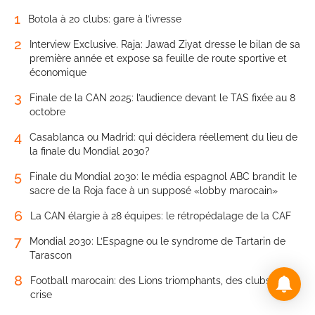
1
Botola à 20 clubs: gare à l’ivresse
2
Interview Exclusive. Raja: Jawad Ziyat dresse le bilan de sa
première année et expose sa feuille de route sportive et
économique
3
Finale de la CAN 2025: l’audience devant le TAS fixée au 8
octobre
4
Casablanca ou Madrid: qui décidera réellement du lieu de
la finale du Mondial 2030?
5
Finale du Mondial 2030: le média espagnol ABC brandit le
sacre de la Roja face à un supposé «lobby marocain»
6
La CAN élargie à 28 équipes: le rétropédalage de la CAF
7
Mondial 2030: L’Espagne ou le syndrome de Tartarin de
Tarascon
8
Football marocain: des Lions triomphants, des clubs en
crise