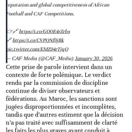
reputation and global competitiveness of African
Football and CAF Competitions.
👉🔗
https://t.co/GO0E4rZrbs
🔗
https://t.co/CVPONf9jBk
pic.twitter.com/EMZ94rTjqO
— CAF Media (@CAF_Media)
January 30, 2026
Cette prise de parole intervient dans un
contexte de forte polémique. Le verdict
rendu par la commission de discipline
continue de diviser observateurs et
fédérations. Au Maroc, les sanctions sont
jugées disproportionnées et incomplètes,
tandis que d’autres estiment que la décision
n’a pas traité avec suffisamment de clarté
les faits les plus graves ayant conduit à